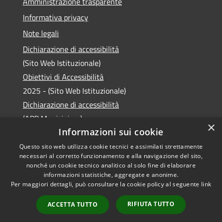
Amministrazione trasparente
Informativa privacy
Note legali
Dichiarazione di accessibilità
(Sito Web Istituzionale)
Obiettivi di Accessibilità
2025 - (Sito Web Istituzionale)
Dichiarazione di accessibilità
(APP Municipium)
×
Informazioni sui cookie
Questo sito web utilizza cookie tecnici e assimilati strettamente
necessari al corretto funzionamento e alla navigazione del sito,
RSS
Copyright © 2026 • Comune di
nonché un cookie tecnico analitico al solo fine di elaborare
informazioni statistiche, aggregate e anonime.
Accessibilità
Laveno Mombello • Powered
Per maggiori dettagli, può consultare la cookie policy al seguente
link
Privacy
Municipium
Accesso
by
•
Cookie
redazione
RIFIUTA TUTTO
ACCETTA TUTTO
Mappa del sito