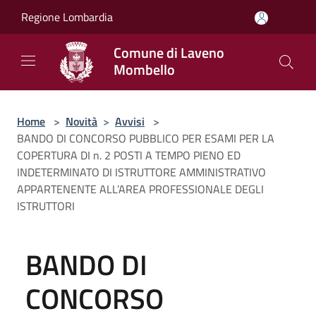
Salta al contenuto principale
Regione Lombardia
Comune di Laveno
Mombello
Home
>
Novità
>
Avvisi
>
BANDO DI CONCORSO PUBBLICO PER ESAMI PER LA
COPERTURA DI n. 2 POSTI A TEMPO PIENO ED
INDETERMINATO DI ISTRUTTORE AMMINISTRATIVO
APPARTENENTE ALL’AREA PROFESSIONALE DEGLI
ISTRUTTORI
BANDO DI
CONCORSO