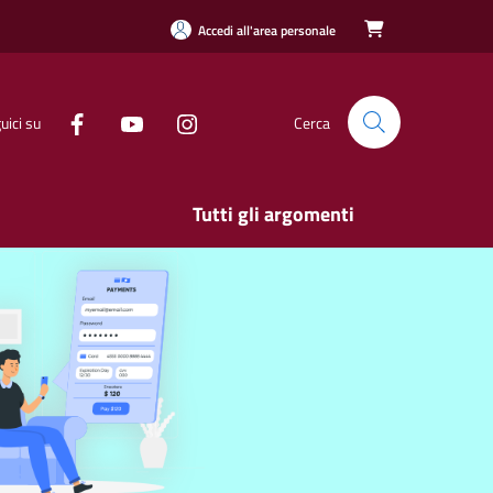
Accedi all'area personale

uici su
Cerca
Tutti gli argomenti