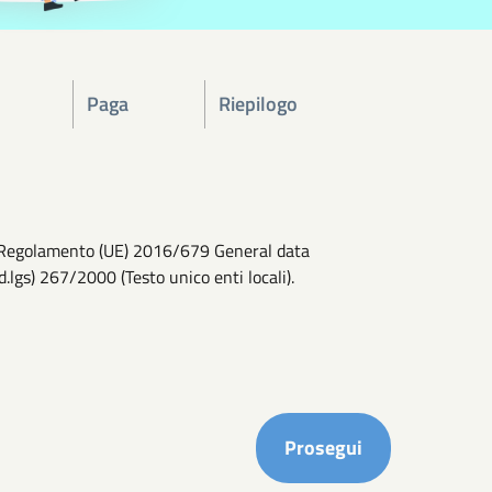
Paga
Riepilogo
del Regolamento (UE) 2016/679 General data
d.lgs) 267/2000 (Testo unico enti locali).
Completa i ca
Prosegui