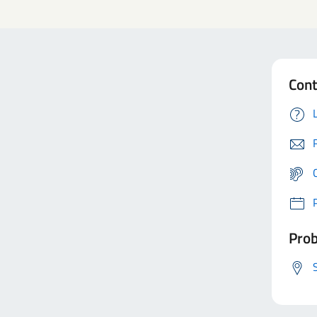
Cont
Prob