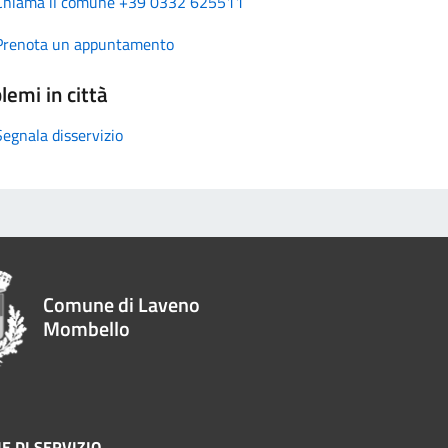
Chiama il comune +39 0332 625511
Prenota un appuntamento
lemi in città
Segnala disservizio
Comune di Laveno
Mombello
E DI SERVIZIO