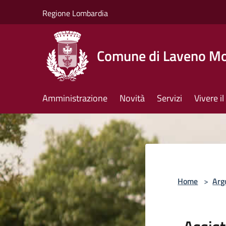
Salta al contenuto principale
Regione Lombardia
Comune di Laveno M
Amministrazione
Novità
Servizi
Vivere 
Home
>
Arg