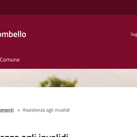
ombello
Seg
il Comune
omenti
>
Assistenza agli invalidi