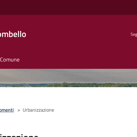
ombello
Seg
il Comune
omenti
>
Urbanizzazione