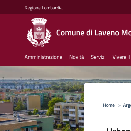
Salta al contenuto principale
Regione Lombardia
Comune di Laveno M
Amministrazione
Novità
Servizi
Vivere 
Home
>
Arg