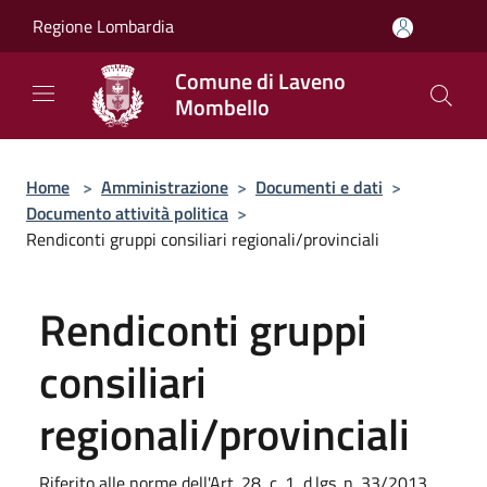
Salta al contenuto principale
Regione Lombardia
Comune di Laveno
Mombello
Home
>
Amministrazione
>
Documenti e dati
>
Documento attività politica
>
Rendiconti gruppi consiliari regionali/provinciali
Rendiconti gruppi
consiliari
regionali/provinciali
Riferito alle norme dell'Art. 28, c. 1, d.lgs. n. 33/2013