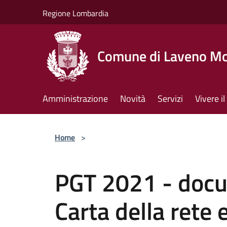
Salta al contenuto principale
Regione Lombardia
Comune di Laveno M
Amministrazione
Novità
Servizi
Vivere 
Home
>
PGT 2021 - docu
Carta della rete 