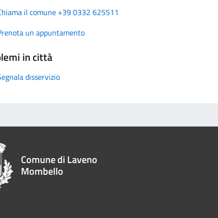
Chiama il comune +39 0332 625511
Prenota un appuntamento
lemi in città
Segnala disservizio
Comune di Laveno
Mombello