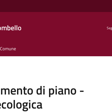
ombello
Seg
il Comune
mento di piano -
ecologica