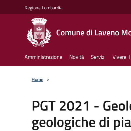
Salta al contenuto principale
Regione Lombardia
Comune di Laveno M
Amministrazione
Novità
Servizi
Vivere 
Home
>
PGT 2021 - Geol
geologiche di pi