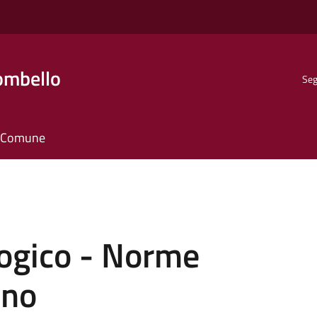
ombello
Seg
il Comune
ogico - Norme
ano