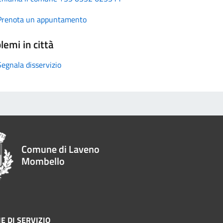
Prenota un appuntamento
lemi in città
Segnala disservizio
Comune di Laveno
Mombello
E DI SERVIZIO