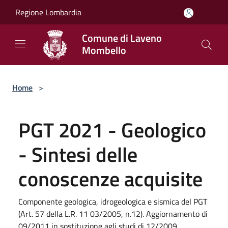
Salta al contenuto principale
Regione Lombardia
Comune di Laveno
Mombello
Home
>
PGT 2021 - Geologico
- Sintesi delle
conoscenze acquisite
Componente geologica, idrogeologica e sismica del PGT
(Art. 57 della L.R. 11 03/2005, n.12). Aggiornamento di
09/2011 in sostituzione agli studi di 12/2009.