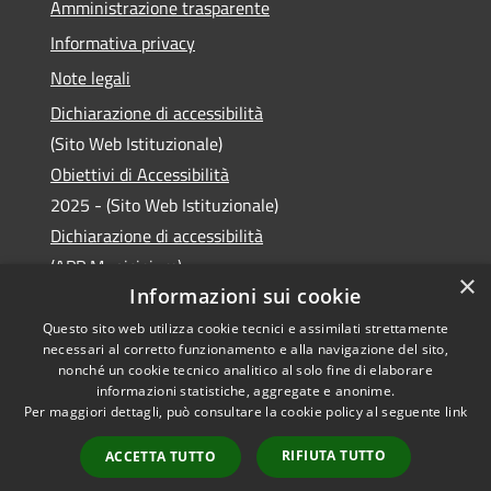
Amministrazione trasparente
Informativa privacy
Note legali
Dichiarazione di accessibilità
(Sito Web Istituzionale)
Obiettivi di Accessibilità
2025 - (Sito Web Istituzionale)
Dichiarazione di accessibilità
(APP Municipium)
×
Informazioni sui cookie
Questo sito web utilizza cookie tecnici e assimilati strettamente
necessari al corretto funzionamento e alla navigazione del sito,
RSS
Copyright © 2026 • Comune di
nonché un cookie tecnico analitico al solo fine di elaborare
informazioni statistiche, aggregate e anonime.
Accessibilità
Laveno Mombello • Powered
Per maggiori dettagli, può consultare la cookie policy al seguente
link
Privacy
Municipium
Accesso
by
•
Cookie
redazione
RIFIUTA TUTTO
ACCETTA TUTTO
Mappa del sito