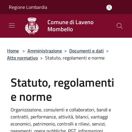
Salta al contenuto principale
Regione Lombardia
Comune di Laveno
Mombello
Home
>
Amministrazione
>
Documenti e dati
>
Atto normativo
>
Statuto, regolamenti e norme
Statuto, regolamenti
e norme
Organizzazione, consulenti e collaboratori, bandi e
contratti, performance, attività, bilanci, vantaggi
economici, patrimonio, controlli e rilievi, servizi,
pagamenti, opere pubbliche, PGT, informazioni