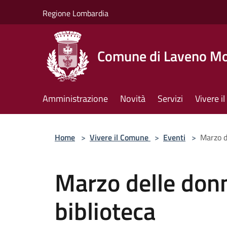
Salta al contenuto principale
Regione Lombardia
Comune di Laveno M
Amministrazione
Novità
Servizi
Vivere 
Home
>
Vivere il Comune
>
Eventi
>
Marzo d
Marzo delle donn
biblioteca