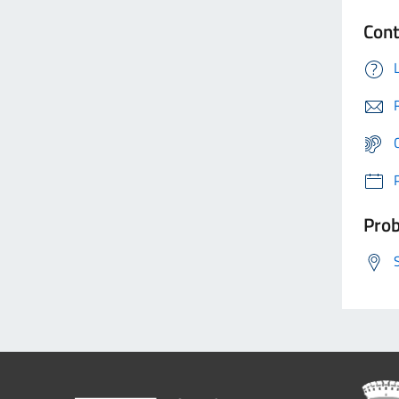
Cont
Prob