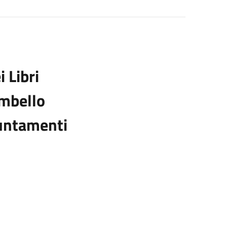
i Libri
mbello
untamenti