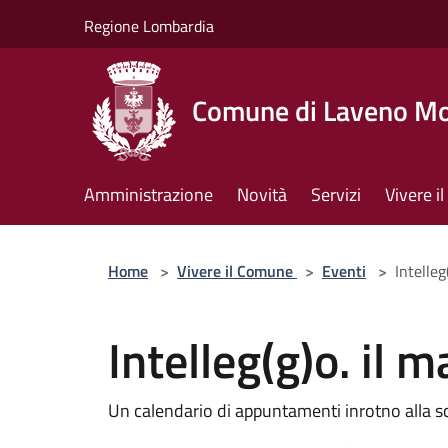
Salta al contenuto principale
Regione Lombardia
Comune di Laveno M
Amministrazione
Novità
Servizi
Vivere 
Home
>
Vivere il Comune
>
Eventi
>
Intelleg
Intelleg(g)o. il m
Un calendario di appuntamenti inrotno alla scop