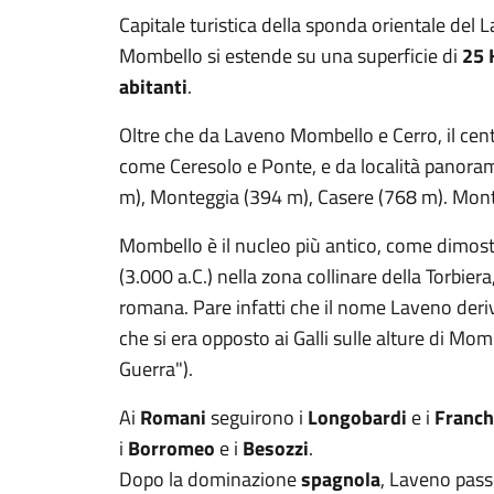
Capitale turistica della sponda orientale del
Mombello si estende su una superficie di
25
abitanti
.
Oltre che da Laveno Mombello e Cerro, il cen
come Ceresolo e Ponte, e da località panoram
m), Monteggia (394 m), Casere (768 m). Mont
Mombello è il nucleo più antico, come dimostr
(3.000 a.C.) nella zona collinare della Torbie
romana. Pare infatti che il nome Laveno der
che si era opposto ai Galli sulle alture di Mo
Guerra").
Ai
Romani
seguirono i
Longobardi
e i
Franch
i
Borromeo
e i
Besozzi
.
Dopo la dominazione
spagnola
, Laveno pass