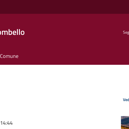
ombello
Seg
il Comune
Ved
 14:44