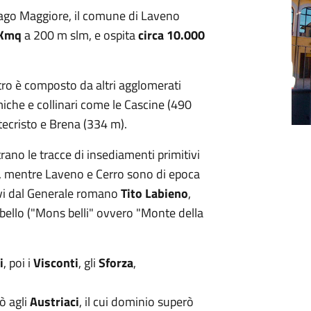
 Lago Maggiore, il comune di Laveno
 Kmq
a 200 m slm, e ospita
circa 10.000
tro è composto da altri agglomerati
iche e collinari come le Cascine (490
ecristo e Brena (334 m).
ano le tracce di insediamenti primitivi
ra, mentre Laveno e Cerro sono di epoca
ivi dal Generale romano
Tito Labieno
,
mbello ("Mons belli" ovvero "Monte della
i
, poi i
Visconti
, gli
Sforza
,
ò agli
Austriaci
, il cui dominio superò