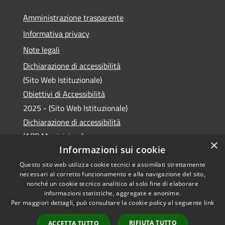
Amministrazione trasparente
Informativa privacy
Note legali
Dichiarazione di accessibilità
(Sito Web Istituzionale)
Obiettivi di Accessibilità
2025 - (Sito Web Istituzionale)
Dichiarazione di accessibilità
(APP Municipium)
×
Informazioni sui cookie
Questo sito web utilizza cookie tecnici e assimilati strettamente
necessari al corretto funzionamento e alla navigazione del sito,
RSS
Copyright © 2026 • Comune di
nonché un cookie tecnico analitico al solo fine di elaborare
informazioni statistiche, aggregate e anonime.
Accessibilità
Laveno Mombello • Powered
Per maggiori dettagli, può consultare la cookie policy al seguente
link
Privacy
Municipium
Accesso
by
•
Cookie
redazione
RIFIUTA TUTTO
ACCETTA TUTTO