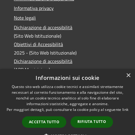
Informativa privacy
Note legali
Dichiarazione di accessibilità
(Sito Web Istituzionale)
Obiettivi di Accessibilità
2025 - (Sito Web Istituzionale)
Dichiarazione di accessibilità
(APP Municipium)
×
Informazioni sui cookie
Questo sito web utilizza cookie tecnici e assimilati strettamente
necessari al corretto funzionamento e alla navigazione del sito,
RSS
Copyright © 2026 • Comune di
nonché un cookie tecnico analitico al solo fine di elaborare
informazioni statistiche, aggregate e anonime.
Accessibilità
Laveno Mombello • Powered
Per maggiori dettagli, può consultare la cookie policy al seguente
link
Privacy
Municipium
Accesso
by
•
Cookie
redazione
RIFIUTA TUTTO
ACCETTA TUTTO
Mappa del sito