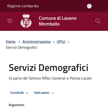
Salta al contenuto principale
Regione Lombardia
Comune di Laveno
Mombello
Home
>
Amministrazione
>
Uffici
>
Servizi Demografici
Servizi Demografici
Fa parte del Settore Affari Generali e Polizia Locale
Condividi
Vedi azioni
Argomenti: