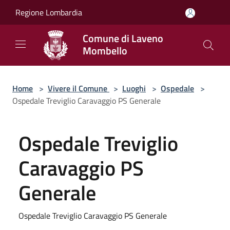
Salta al contenuto principale
Regione Lombardia
Comune di Laveno
Mombello
Home
>
Vivere il Comune
>
Luoghi
>
Ospedale
>
Ospedale Treviglio Caravaggio PS Generale
Ospedale Treviglio
Caravaggio PS
Generale
Ospedale Treviglio Caravaggio PS Generale