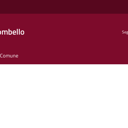
ombello
Seg
il Comune