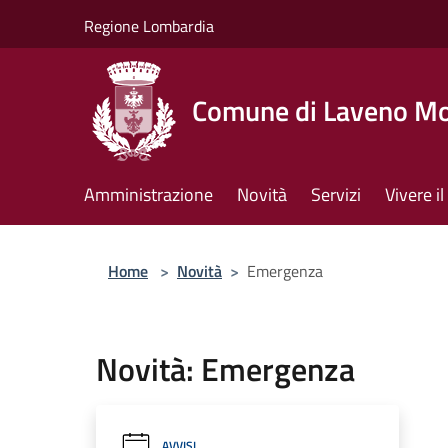
Salta al contenuto principale
Regione Lombardia
Comune di Laveno M
Amministrazione
Novità
Servizi
Vivere 
Home
>
Novità
>
Emergenza
Novità: Emergenza
AVVISI